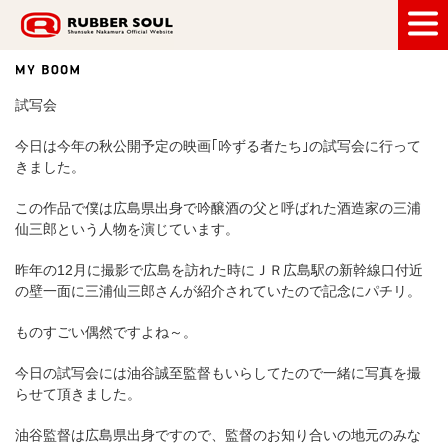
RUBBER SOUL
試写会
今日は今年の秋公開予定の映画｢吟ずる者たち｣の試写会に行って
きました。
この作品で僕は広島県出身で吟醸酒の父と呼ばれた酒造家の三浦
仙三郎という人物を演じています。
昨年の12月に撮影で広島を訪れた時にＪＲ広島駅の新幹線口付近
の壁一面に三浦仙三郎さんが紹介されていたので記念にパチリ。
ものすごい偶然ですよね～。
今日の試写会には油谷誠至監督もいらしてたので一緒に写真を撮
らせて頂きました。
油谷監督は広島県出身ですので、監督のお知り合いの地元のみな