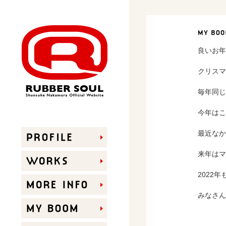
良いお年
クリスマ
毎年同じ
RUBBER SOUL
今年はこ
最近なか
来年はマ
2022
みなさん