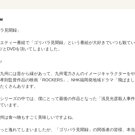
ラ見聞録」
エティー番組で「ゴリパラ見聞録」という番組が大好きでいつも観てい
ツとDVDを頂いてしまいました。
♪
九州には昔から縁があって、九州電力さんのイメージキャラクターをや
孝則監督作品の映画「ROCKERS」、NHK福岡発地域ドラマ「飛ば
たくさんあります。
シリーズの中では、僕にとって最後の作品となった「浅見光彦殺人事件
ています。
州は食べ物もすごく美味しいですよね。
っと逸れてしまいましたが、「ゴリパラ見聞録」の関係者の皆様、本当