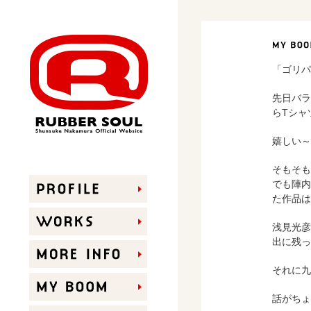
「ゴリパ
先日バラ
らTシャ
RUBBER SOUL
嬉しい～
そもそも
でも陣内
た作品は
浅見光彦
出に残っ
それに九
話がちょ