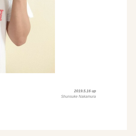
2019.5.16 up
Shunsuke Nakamura