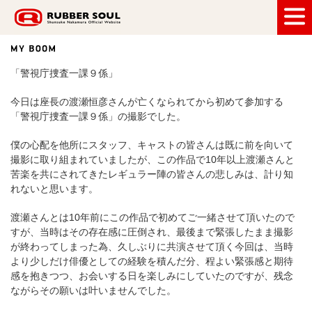
RUBBER SOUL
「警視庁捜査一課９係」
今日は座長の渡瀬恒彦さんが亡くなられてから初めて参加する
「警視庁捜査一課９係」の撮影でした。
僕の心配を他所にスタッフ、キャストの皆さんは既に前を向いて
撮影に取り組まれていましたが、この作品で10年以上渡瀬さんと
苦楽を共にされてきたレギュラー陣の皆さんの悲しみは、計り知
れないと思います。
渡瀬さんとは10年前にこの作品で初めてご一緒させて頂いたので
すが、当時はその存在感に圧倒され、最後まで緊張したまま撮影
が終わってしまった為、久しぶりに共演させて頂く今回は、当時
より少しだけ俳優としての経験を積んだ分、程よい緊張感と期待
感を抱きつつ、お会いする日を楽しみにしていたのですが、残念
ながらその願いは叶いませんでした。